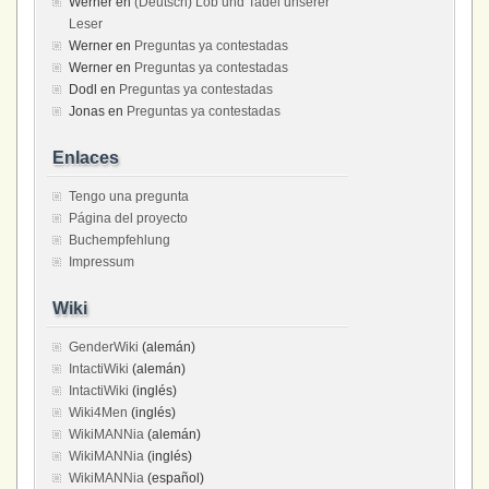
Werner
en
(Deutsch) Lob und Tadel unserer
Leser
Werner
en
Preguntas ya contestadas
Werner
en
Preguntas ya contestadas
Dodl
en
Preguntas ya contestadas
Jonas
en
Preguntas ya contestadas
Enlaces
Tengo una pregunta
Página del proyecto
Buchempfehlung
Impressum
Wiki
GenderWiki
(alemán)
IntactiWiki
(alemán)
IntactiWiki
(inglés)
Wiki4Men
(inglés)
WikiMANNia
(alemán)
WikiMANNia
(inglés)
WikiMANNia
(español)