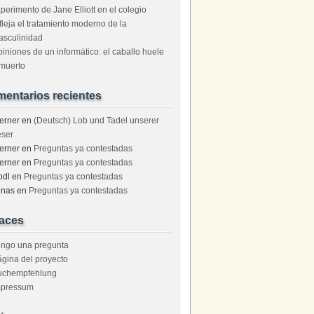
perimento de Jane Elliott en el colegio
fleja el tratamiento moderno de la
asculinidad
iniones de un informático: el caballo huele
muerto
entarios recientes
erner
en
(Deutsch) Lob und Tadel unserer
eser
erner
en
Preguntas ya contestadas
erner
en
Preguntas ya contestadas
odl
en
Preguntas ya contestadas
onas
en
Preguntas ya contestadas
aces
engo una pregunta
gina del proyecto
uchempfehlung
mpressum