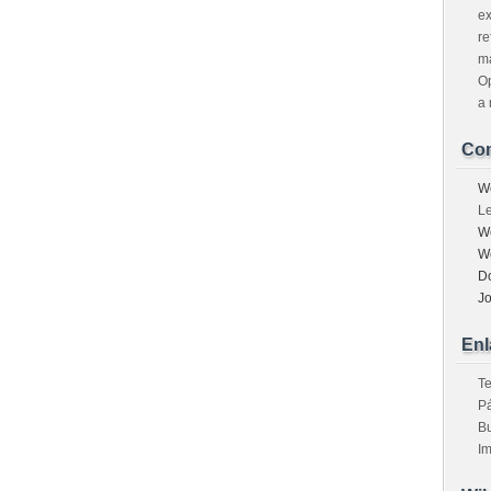
ex
re
m
Op
a 
Com
W
L
W
W
D
J
Enl
T
Pá
B
I