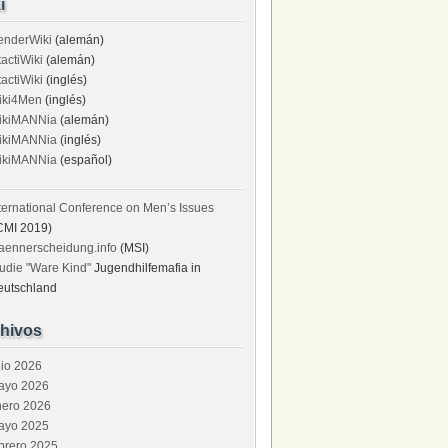
i
enderWiki
(alemán)
tactiWiki
(alemán)
tactiWiki
(inglés)
iki4Men
(inglés)
ikiMANNia
(alemán)
ikiMANNia
(inglés)
ikiMANNia
(español)
ternational Conference on Men’s Issues
CMI 2019)
aennerscheidung.info
(MSI)
udie "Ware Kind"
Jugendhilfemafia in
eutschland
hivos
lio 2026
ayo 2026
nero 2026
ayo 2025
brero 2025