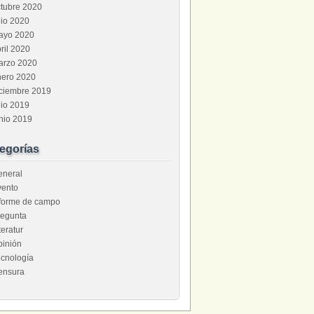
tubre 2020
lio 2020
ayo 2020
ril 2020
arzo 2020
nero 2020
iciembre 2019
lio 2019
nio 2019
egorías
eneral
vento
nforme de campo
regunta
teratur
pinión
cnología
ensura