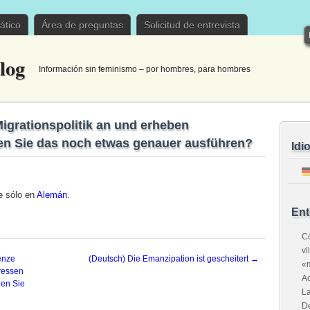
ático
Área de preguntas
Solicitud de entrevista
log
Información sin feminismo – por hombres, para hombres
Migrationspolitik an und erheben
en Sie das noch etwas genauer ausführen?
Idi
le sólo en
Alemán
.
Ent
Có
vi
enze
(Deutsch) Die Emanzipation ist gescheitert
→
«m
ressen
Ac
hen Sie
La
De