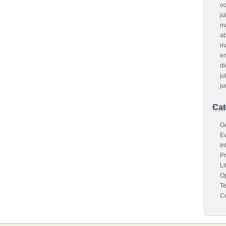
oc
ju
m
ab
m
e
d
ju
ju
Cat
G
E
I
P
Li
O
Te
C