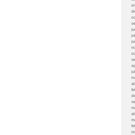
e
d
oc
s
ju
ju
ju
n
oc
s
a
ju
m
ab
fe
d
s
m
ab
m
fe
n