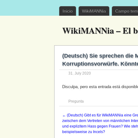
Inicio
WikiMANNia
Campo tem
WikiMANNia – El b
(Deutsch) Sie sprechen die 
Korruptionsvorwürfe. Könnt
31. July 2020
Disculpa, pero esta entrada está disponib
Pregunta
←
(Deutsch) Gibt es für WikiMANNia eine Gr
zwischen dem Vertreten von männlichen Inte
und explizitem Hass gegen Frauen? Wie ste
beispielsweise zu Incels?