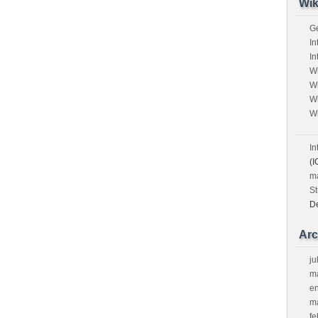
Wik
G
In
In
W
W
W
W
In
(I
m
St
D
Arc
ju
m
e
m
fe