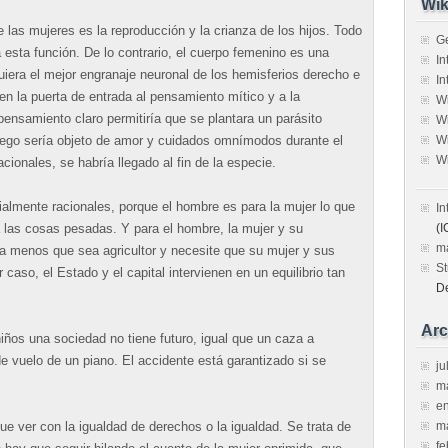
Wik
 las mujeres es la reproducción y la crianza de los hijos. Todo
G
esta función. De lo contrario, el cuerpo femenino es una
In
quiera el mejor engranaje neuronal de los hemisferios derecho e
In
ien la puerta de entrada al pensamiento mítico y a la
W
pensamiento claro permitiría que se plantara un parásito
W
uego sería objeto de amor y cuidados omnímodos durante el
W
W
acionales, se habría llegado al fin de la especie.
lmente racionales, porque el hombre es para la mujer lo que
In
eva las cosas pesadas. Y para el hombre, la mujer y su
(I
m
a menos que sea agricultor y necesite que su mujer y sus
St
 caso, el Estado y el capital intervienen en un equilibrio tan
D
Arc
 niños una sociedad no tiene futuro, igual que un caza a
e vuelo de un piano. El accidente está garantizado si se
ju
m
e
e ver con la igualdad de derechos o la igualdad. Se trata de
m
fe