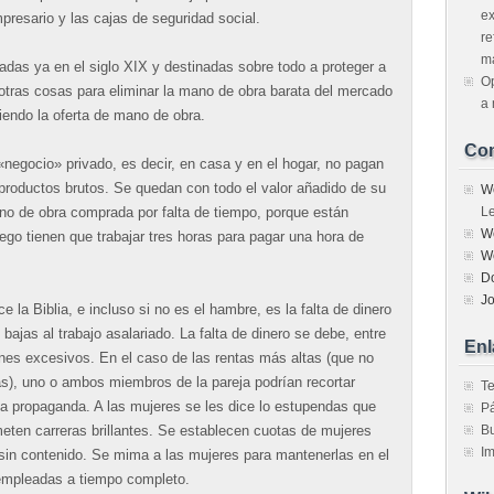
ex
mpresario y las cajas de seguridad social.
re
m
adas ya en el siglo XIX y destinadas sobre todo a proteger a
Op
 otras cosas para eliminar la mano de obra barata del mercado
a 
ciendo la oferta de mano de obra.
Com
«negocio» privado, es decir, en casa y en el hogar, no pagan
 productos brutos. Se quedan con todo el valor añadido de su
W
ano de obra comprada por falta de tiempo, porque están
L
W
luego tienen que trabajar tres horas para pagar una hora de
W
D
J
e la Biblia, e incluso si no es el hambre, es la falta de dinero
bajas al trabajo asalariado. La falta de dinero se debe, entre
Enl
nes excesivos. En el caso de las rentas más altas (que no
jas), uno o ambos miembros de la pareja podrían recortar
T
la propaganda. A las mujeres se les dice lo estupendas que
Pá
ten carreras brillantes. Se establecen cuotas de mujeres
B
I
in contenido. Se mima a las mujeres para mantenerlas en el
empleadas a tiempo completo.