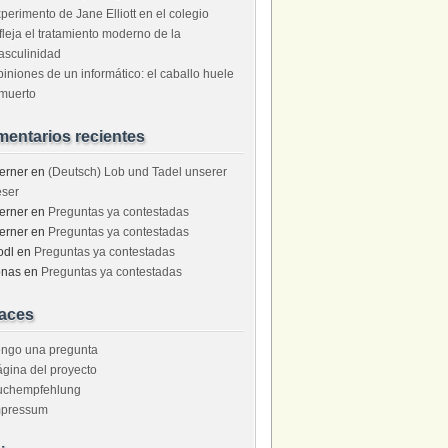
perimento de Jane Elliott en el colegio
fleja el tratamiento moderno de la
asculinidad
iniones de un informático: el caballo huele
muerto
entarios recientes
erner
en
(Deutsch) Lob und Tadel unserer
eser
erner
en
Preguntas ya contestadas
erner
en
Preguntas ya contestadas
odl
en
Preguntas ya contestadas
onas
en
Preguntas ya contestadas
aces
engo una pregunta
gina del proyecto
uchempfehlung
mpressum