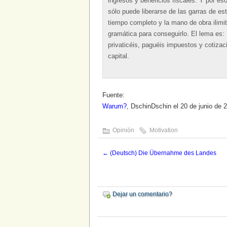
ingresos y beneficios fiscales. Y por es
sólo puede liberarse de las garras de e
tiempo completo y la mano de obra ilimit
gramática para conseguirlo. El lema es:
privaticéis, paguéis impuestos y cotizaci
capital.
Fuente:
Warum?
, DschinDschin el 20 de junio de
Opinión
Motivation
←
(Deutsch) Die Übernahme des Landes
Dejar un comentario?