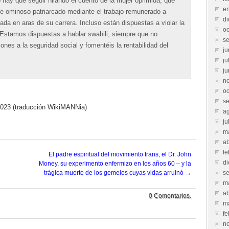
o hay que seguir hilando el cuento de la mujer oprimida, que
e
ste ominoso patriarcado mediante el trabajo remunerado a
d
ada en aras de su carrera. Incluso están dispuestas a violar la
oc
 Estamos dispuestas a hablar swahili, siempre que no
s
ones a la seguridad social y fomentéis la rentabilidad del
ju
ju
ju
n
oc
s
 2023 (traducción WikiMANNia)
a
ju
m
ab
fe
El padre espiritual del movimiento trans, el Dr. John
d
Money, su experimento enfermizo en los años 60 – y la
trágica muerte de los gemelos cuyas vidas arruinó
→
s
m
ab
0 Comentarios.
m
fe
n