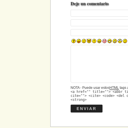
Deje un comentario
NOTA - Puede usar estos
HTML
tags a
<a href="" title=""> <abbr t
cite=""> <cite> <code> <del 
<strong>