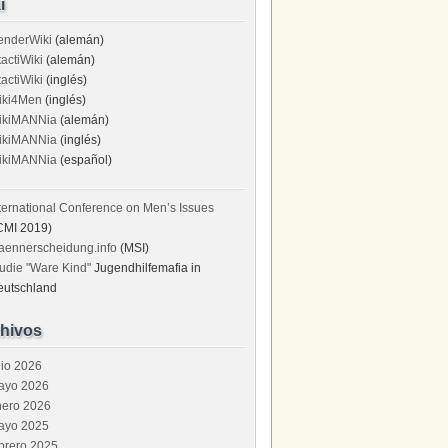
i
enderWiki
(alemán)
tactiWiki
(alemán)
tactiWiki
(inglés)
iki4Men
(inglés)
ikiMANNia
(alemán)
ikiMANNia
(inglés)
ikiMANNia
(español)
ternational Conference on Men’s Issues
CMI 2019)
aennerscheidung.info
(MSI)
udie "Ware Kind"
Jugendhilfemafia in
eutschland
hivos
lio 2026
ayo 2026
nero 2026
ayo 2025
brero 2025