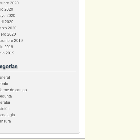
tubre 2020
lio 2020
ayo 2020
ril 2020
arzo 2020
nero 2020
iciembre 2019
lio 2019
nio 2019
egorías
eneral
vento
nforme de campo
regunta
teratur
pinión
cnología
ensura