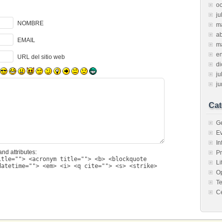
oc
ju
NOMBRE
m
ab
EMAIL
m
e
URL del sitio web
d
ju
ju
Cat
G
E
I
nd attributes:
P
itle=""> <acronym title=""> <b> <blockquote
Li
datetime=""> <em> <i> <q cite=""> <s> <strike>
O
Te
C