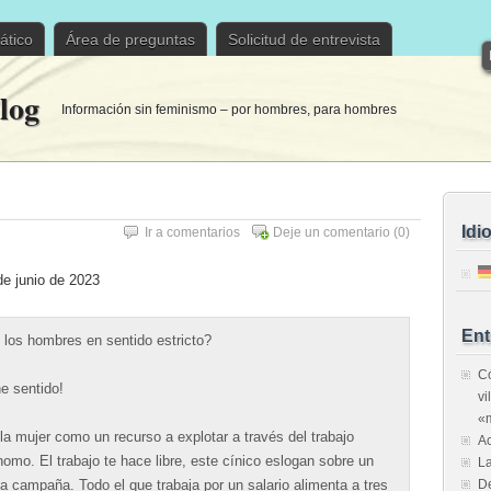
ático
Área de preguntas
Solicitud de entrevista
log
Información sin feminismo – por hombres, para hombres
Idi
Ir a comentarios
Deje un comentario
(0)
de junio de 2023
Ent
 los hombres en sentido estricto?
Có
e sentido!
vi
«m
 la mujer como un recurso a explotar a través del trabajo
Ac
nomo. El trabajo te hace libre, este cínico eslogan sobre un
La
a campaña. Todo el que trabaja por un salario alimenta a tres
De