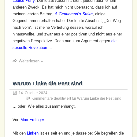
Louise Perry
. Der letzte Abschnitt dient jedoch auch einem
anderen Zweck. Es hat mich nicht überrascht, dass ich auf
meinen letzten Beitrag,
A Gentleman’s Strike
, einige
Gegenstimmen erhalten habe. Der letzte Abschnitt, „Der Weg
nach vorn“, ist meine Vertiefung dessen, worauf ich
hinauswollte, und zwar aus einer positiven und nicht aus einer
negativen Perspektive. Doch nun zum Argument gegen
die
sexuelle Revolution…
.
Weiterlesen »
Warum Linke die Pest sind
14. October 2024
Kommentare deaktiviert
für Warum Linke die Pest sind
… oder: Wie alles zusammenhängt.
Von
Max Erdinger
Mit den
Linken
ist es seit eh und je dasselbe: Sie begreifen die