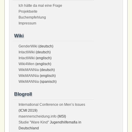
Ich hätte da mal eine Frage
Projektseite
Buchempfehlung
Impressum
Wiki
GenderWiki
(deutsch)
IntactiWiki
(deutsch)
IntactiWiki
(englisch)
Wiki4Men
(englisch)
WikiMANNia
(deutsch)
WikiMANNia
(englisch)
WikiMANNia
(spanisch)
Blogroll
International Conference on Men’s Issues
(ICMI 2019)
maennerscheidung.info
(MSI)
Studie "Ware Kind"
Jugendhilfemafia in
Deutschland