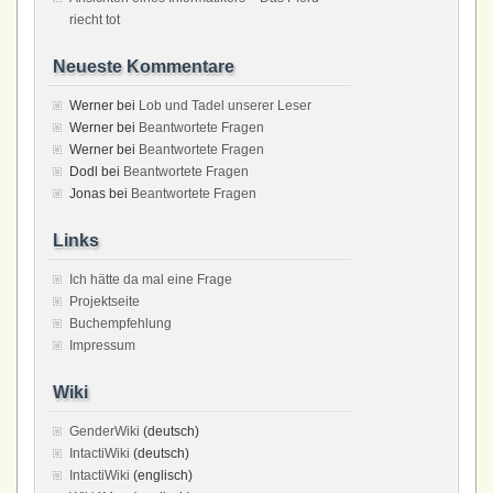
riecht tot
Neueste Kommentare
Werner
bei
Lob und Tadel unserer Leser
Werner
bei
Beantwortete Fragen
Werner
bei
Beantwortete Fragen
Dodl
bei
Beantwortete Fragen
Jonas
bei
Beantwortete Fragen
Links
Ich hätte da mal eine Frage
Projektseite
Buchempfehlung
Impressum
Wiki
GenderWiki
(deutsch)
IntactiWiki
(deutsch)
IntactiWiki
(englisch)