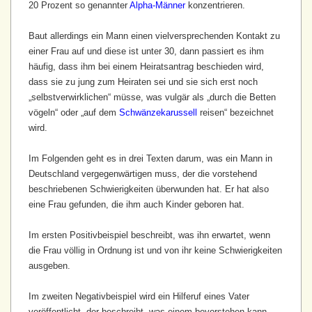
20 Prozent so genannter
Alpha-Männer
konzentrieren.
Baut allerdings ein Mann einen viel­versprechenden Kontakt zu
einer Frau auf und diese ist unter 30, dann passiert es ihm
häufig, dass ihm bei einem Heiratsantrag beschieden wird,
dass sie zu jung zum Heiraten sei und sie sich erst noch
„selbst­verwirklichen“ müsse, was vulgär als „durch die Betten
vögeln“ oder „auf dem
Schwänze­karussell
reisen“ bezeichnet
wird.
Im Folgenden geht es in drei Texten darum, was ein Mann in
Deutschland vergegenwärtigen muss, der die vorstehend
beschriebenen Schwierigkeiten überwunden hat. Er hat also
eine Frau gefunden, die ihm auch Kinder geboren hat.
Im ersten Positiv­beispiel beschreibt, was ihn erwartet, wenn
die Frau völlig in Ordnung ist und von ihr keine Schwierigkeiten
ausgeben.
Im zweiten Negativ­beispiel wird ein Hilferuf eines Vater
veröffentlicht, der beschreibt, was einem bevorstehen kann,