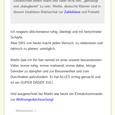
Gesellschaft einem Mann und Vater nicht hilft, „gemäßigt“
und „dialogbereit“ zu sein. Weiße, deutsche Männer sind in
diesem totalitären Matriarchat nur
Zahlsklave
und Freiwild.
Ich reagiere üblicherweise ruhig, überlegt und mit berechneter
Schärfe.
Aber DAS von heute macht jeden Versuch, zu relativieren und
taktisch zu planen, unmöglich.
Marlin (wie ich ihn hier nenne) ist einer unserer besonnensten
Väter, immer ruhig, immer mahnend, immer dabei, hitzige
Gemüter zu dämpfen und zur Besonnenheit und zum
Durchhalten aufzufordern. Er hat ALLES richtig gemacht und
ist ein SUPER DADDY XXL!
Und ausgerechnet bei Marlin war heute ein Einsatzkommando
zur
Wohnungsdurchsuchung
!
Weiterlesen »