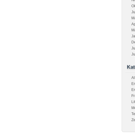
N
O
Ju
M
Ap
M
J
D
Ju
Ju
Kat
A
Er
Er
F
Li
M
Te
Z