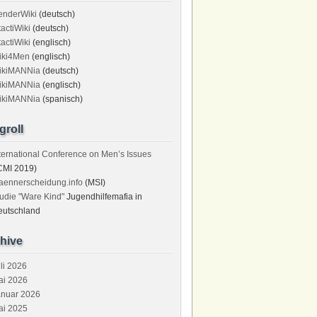
enderWiki
(deutsch)
tactiWiki
(deutsch)
tactiWiki
(englisch)
iki4Men
(englisch)
ikiMANNia
(deutsch)
ikiMANNia
(englisch)
ikiMANNia
(spanisch)
groll
ternational Conference on Men’s Issues
CMI 2019)
aennerscheidung.info
(MSI)
udie "Ware Kind"
Jugendhilfemafia in
eutschland
hive
li 2026
ai 2026
anuar 2026
ai 2025