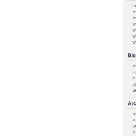
G
In
In
W
W
W
W
Blo
In
(I
m
St
D
Arc
Ju
M
J
M