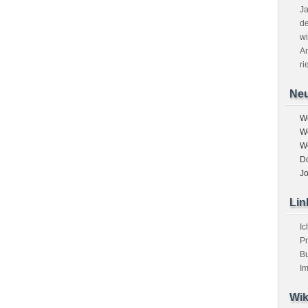
Ja
d
wi
An
ri
Ne
W
W
W
D
J
Lin
Ic
Pr
B
I
Wik