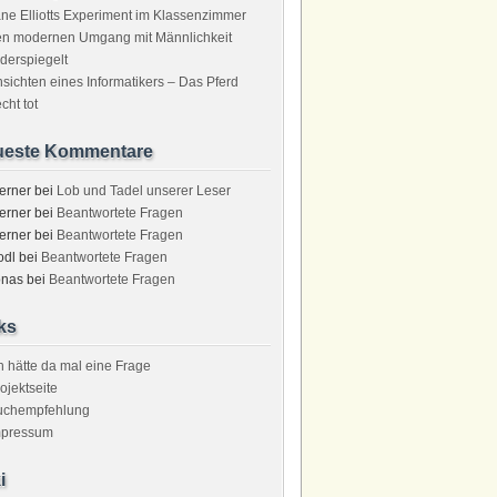
ne Elliotts Experiment im Klassenzimmer
en modernen Umgang mit Männlichkeit
derspiegelt
sichten eines Informatikers – Das Pferd
echt tot
ueste Kommentare
erner
bei
Lob und Tadel unserer Leser
erner
bei
Beantwortete Fragen
erner
bei
Beantwortete Fragen
odl
bei
Beantwortete Fragen
onas
bei
Beantwortete Fragen
ks
h hätte da mal eine Frage
ojektseite
uchempfehlung
mpressum
i