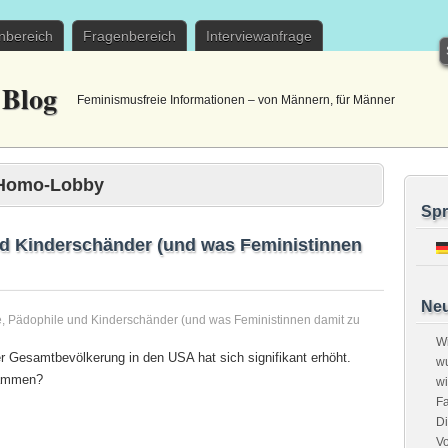
bereich
Fragenbereich
Interviewanfrage
Blog
Feminismusfreie Informationen – von Männern, für Männer
Homo-Lobby
Spr
d Kinderschänder (und was Feministinnen
Neu
, Pädophile und Kinderschänder (und was Feministinnen damit zu
Wi
r Gesamtbevölkerung in den USA hat sich signifikant erhöht.
w
sammen?
wi
Fa
Di
Vo