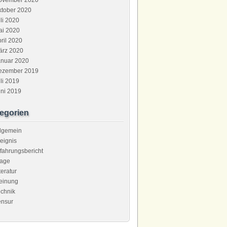
ovember 2020
ktober 2020
li 2020
ai 2020
ril 2020
ärz 2020
anuar 2020
ezember 2019
li 2019
ni 2019
egorien
llgemein
eignis
fahrungsbericht
rage
teratur
einung
chnik
ensur