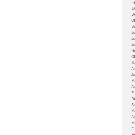
F
J
D
O
S
Ju
Ju
Ju
N
O
S
A
Ju
M
Ap
F
D
S
M
Ap
M
F