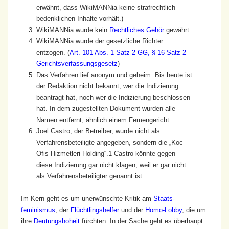
erwähnt, dass WikiMANNia keine strafrechtlich
bedenklichen Inhalte vorhält.)
WikiMANNia wurde kein
Rechtliches Gehör
gewährt.
WikiMANNia wurde der gesetzliche Richter
entzogen. (
Art. 101 Abs. 1 Satz 2 GG, § 16 Satz 2
Gerichtsverfassungsgesetz
)
Das Verfahren lief anonym und geheim. Bis heute ist
der Redaktion nicht bekannt, wer die Indizierung
beantragt hat, noch wer die Indizierung beschlossen
hat. In dem zugestellten Dokument wurden alle
Namen entfernt, ähnlich einem Femengericht.
Joel Castro, der Betreiber, wurde nicht als
Verfahrens­beteiligte angegeben, sondern die „Koc
Ofis Hizmetleri Holding“.
1
Castro könnte gegen
diese Indizierung gar nicht klagen, weil er gar nicht
als Verfahrens­beteiligter genannt ist.
Im Kern geht es um unerwünschte Kritik am
Staats­
feminismus
, der
Flüchtlings­helfer
und der
Homo-Lobby
, die um
ihre
Deutungs­hoheit
fürchten. In der Sache geht es überhaupt