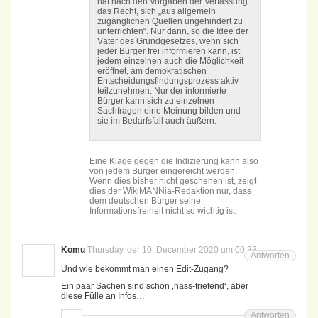
hat nach den Vorgaben der Verfassung
das Recht, sich „aus allgemein
zugänglichen Quellen ungehindert zu
unterrichten“. Nur dann, so die Idee der
Väter des Grundgesetzes, wenn sich
jeder Bürger frei informieren kann, ist
jedem einzelnen auch die Möglichkeit
eröffnet, am demokratischen
Entscheidungs­findungs­prozess aktiv
teilzunehmen. Nur der informierte
Bürger kann sich zu einzelnen
Sachfragen eine Meinung bilden und
sie im Bedarfsfall auch äußern.
Eine Klage gegen die Indizierung kann also
von jedem Bürger eingereicht werden.
Wenn dies bisher nicht geschehen ist, zeigt
dies der WikiMANNia-Redaktion nur, dass
dem deutschen Bürger seine
Informationsfreiheit nicht so wichtig ist.
Komu
Thursday, der 10. December 2020 um 00:33
Antworten
Und wie bekommt man einen Edit-Zugang?
Ein paar Sachen sind schon ‚hass-triefend‘, aber
diese Fülle an Infos…
Antworten