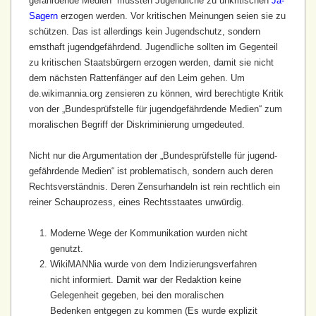
gefährdende Medien“ müssten Jugendliche zu unkritischen
Ja-
Sagern
erzogen werden. Vor kritischen Meinungen seien sie zu
schützen. Das ist allerdings kein Jugendschutz, sondern
ernsthaft jugend­gefährdend. Jugendliche sollten im Gegenteil
zu kritischen Staats­bürgern erzogen werden, damit sie nicht
dem nächsten Rattenfänger auf den Leim gehen. Um
de.wikimannia.org zensieren zu können, wird berechtigte Kritik
von der „Bundes­prüfstelle für jugend­gefährdende Medien“ zum
moralischen Begriff der Diskriminierung umgedeuted.
Nicht nur die Argumentation der „Bundes­prüfstelle für jugend­
gefährdende Medien“ ist problematisch, sondern auch deren
Rechts­verständnis. Deren Zensur­handeln ist rein rechtlich ein
reiner Schauprozess, eines Rechtsstaates unwürdig.
Moderne Wege der Kommunikation wurden nicht
genutzt.
WikiMANNia wurde von dem Indizierungs­verfahren
nicht informiert. Damit war der Redaktion keine
Gelegenheit gegeben, bei den moralischen
Bedenken entgegen zu kommen (Es wurde explizit