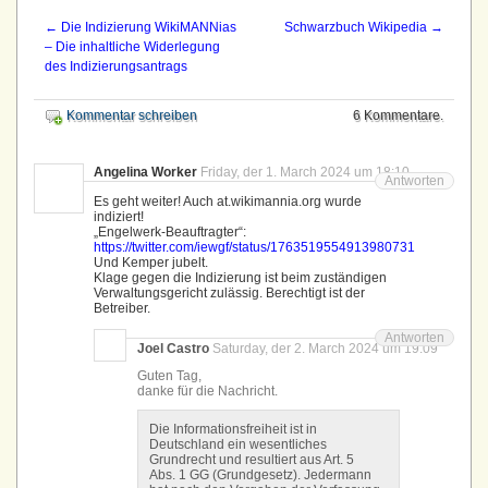
←
Die Indizierung WikiMANNias
Schwarzbuch Wikipedia
→
– Die inhaltliche Widerlegung
des Indizierungsantrags
Kommentar schreiben
6 Kommentare.
Angelina Worker
Friday, der 1. March 2024 um 18:10
Antworten
Es geht weiter! Auch at.wikimannia.org wurde
indiziert!
„Engelwerk-Beauftragter“:
https://twitter.com/iewgf/status/1763519554913980731
Und Kemper jubelt.
Klage gegen die Indizierung ist beim zuständigen
Verwaltungsgericht zulässig. Berechtigt ist der
Betreiber.
Antworten
Joel Castro
Saturday, der 2. March 2024 um 19:09
Guten Tag,
danke für die Nachricht.
Die Informationsfreiheit ist in
Deutschland ein wesentliches
Grundrecht und resultiert aus Art. 5
Abs. 1 GG (Grundgesetz). Jedermann