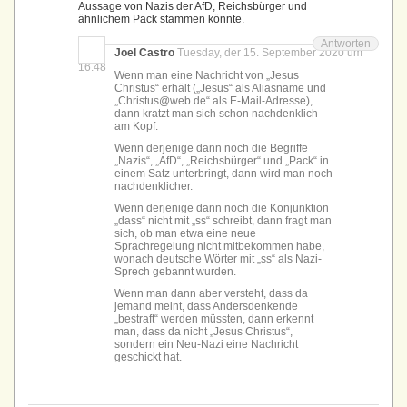
Aussage von Nazis der AfD, Reichsbürger und
ähnlichem Pack stammen könnte.
Antworten
Joel Castro
Tuesday, der 15. September 2020 um
16:48
Wenn man eine Nachricht von „Jesus
Christus“ erhält („Jesus“ als Aliasname und
„Christus@web.de“ als E-Mail-Adresse),
dann kratzt man sich schon nachdenklich
am Kopf.
Wenn derjenige dann noch die Begriffe
„Nazis“, „AfD“, „Reichsbürger“ und „Pack“ in
einem Satz unterbringt, dann wird man noch
nachdenklicher.
Wenn derjenige dann noch die Konjunktion
„dass“ nicht mit „ss“ schreibt, dann fragt man
sich, ob man etwa eine neue
Sprachregelung nicht mitbekommen habe,
wonach deutsche Wörter mit „ss“ als Nazi-
Sprech gebannt wurden.
Wenn man dann aber versteht, dass da
jemand meint, dass Andersdenkende
„bestraft“ werden müssten, dann erkennt
man, dass da nicht „Jesus Christus“,
sondern ein Neu-Nazi eine Nachricht
geschickt hat.