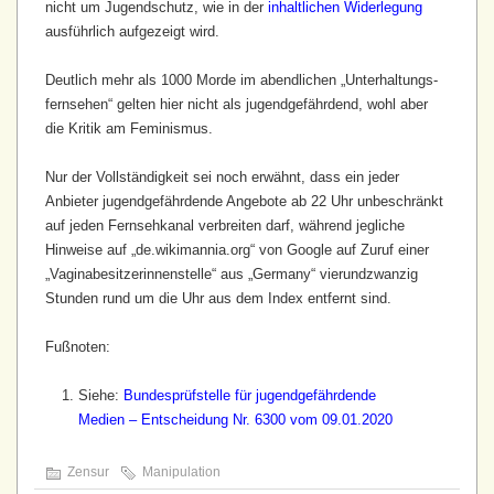
nicht um Jugendschutz, wie in der
inhaltlichen Widerlegung
ausführlich aufgezeigt wird.
Deutlich mehr als 1000 Morde im abendlichen „Unterhaltungs­
fernsehen“ gelten hier nicht als jugend­gefährdend, wohl aber
die Kritik am Feminismus.
Nur der Vollständigkeit sei noch erwähnt, dass ein jeder
Anbieter jugend­gefährdende Angebote ab 22 Uhr unbeschränkt
auf jeden Fernsehkanal verbreiten darf, während jegliche
Hinweise auf „de.wikimannia.org“ von Google auf Zuruf einer
„Vagina­besitzerinnen­stelle“ aus „Germany“ vier­und­zwanzig
Stunden rund um die Uhr aus dem Index entfernt sind.
Fußnoten:
Siehe:
Bundesprüfstelle für jugendgefährdende
Medien – Entscheidung Nr. 6300 vom 09.01.2020
Zensur
Manipulation