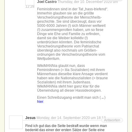
Joel Castro
Thursday, der 10. December 2020 um
12:28
Feministinnen sind in der Tat „hass-triefend“.
Immerhin glauben sie an die größte
Verschwörungs­theorie der Menschheits­
geschichte. Sie sind überzeugt, dass vor
5000-6000 Jahren (!) sich Männer weltweit
(!) zusammen­gerotten haben, um so fiese
Dinge wie Ehe und Familie zu erfinden,
damit sie die Weiber kollektiv (!)
unterdrücken könnten. Die feministische
Verschwörungs­theorie vom Patriarchat
übersteigt also nochmals um Größen­
ordnungen die Verschwörungs­theorie vom
Weltjudentum.
WikiMANNia glaubt nun, dass
Feministinnen (= lila Sozialisten) mit ihrem
Männerhass dieselbe klare Ansage verdient
haben wie die National­sozialisten (= braune
Sozialisten) mit ihrem Judenhass.
WikiMANNia steht hier ganz klar für die
Überwindung all dieser Hass­ideologien.
Einen Schreibzugang erstellt man sich (→)
hier
.
Jesus
Monday, der 14. September 2020 um 18:13
Antworten
Find ich gut das die Seite bestraft wurde wenn man
bedenkt das einer der ersten Sätze der Seite eine