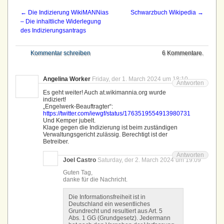
←
Die Indizierung WikiMANNias
Schwarzbuch Wikipedia
→
– Die inhaltliche Widerlegung
des Indizierungsantrags
Kommentar schreiben
6 Kommentare.
Angelina Worker
Friday, der 1. March 2024 um 18:10
Antworten
Es geht weiter! Auch at.wikimannia.org wurde
indiziert!
„Engelwerk-Beauftragter“:
https://twitter.com/iewgf/status/1763519554913980731
Und Kemper jubelt.
Klage gegen die Indizierung ist beim zuständigen
Verwaltungsgericht zulässig. Berechtigt ist der
Betreiber.
Antworten
Joel Castro
Saturday, der 2. March 2024 um 19:09
Guten Tag,
danke für die Nachricht.
Die Informationsfreiheit ist in
Deutschland ein wesentliches
Grundrecht und resultiert aus Art. 5
Abs. 1 GG (Grundgesetz). Jedermann