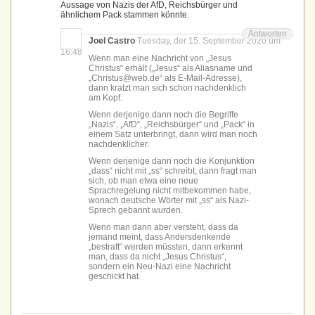
Aussage von Nazis der AfD, Reichsbürger und
ähnlichem Pack stammen könnte.
Antworten
Joel Castro
Tuesday, der 15. September 2020 um
16:48
Wenn man eine Nachricht von „Jesus
Christus“ erhält („Jesus“ als Aliasname und
„Christus@web.de“ als E-Mail-Adresse),
dann kratzt man sich schon nachdenklich
am Kopf.
Wenn derjenige dann noch die Begriffe
„Nazis“, „AfD“, „Reichsbürger“ und „Pack“ in
einem Satz unterbringt, dann wird man noch
nachdenklicher.
Wenn derjenige dann noch die Konjunktion
„dass“ nicht mit „ss“ schreibt, dann fragt man
sich, ob man etwa eine neue
Sprachregelung nicht mitbekommen habe,
wonach deutsche Wörter mit „ss“ als Nazi-
Sprech gebannt wurden.
Wenn man dann aber versteht, dass da
jemand meint, dass Andersdenkende
„bestraft“ werden müssten, dann erkennt
man, dass da nicht „Jesus Christus“,
sondern ein Neu-Nazi eine Nachricht
geschickt hat.