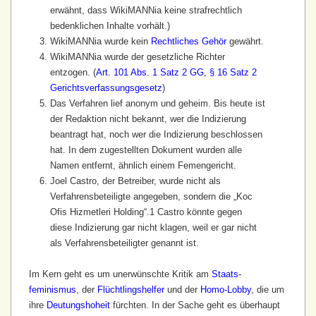
erwähnt, dass WikiMANNia keine strafrechtlich
bedenklichen Inhalte vorhält.)
WikiMANNia wurde kein
Rechtliches Gehör
gewährt.
WikiMANNia wurde der gesetzliche Richter
entzogen. (
Art. 101 Abs. 1 Satz 2 GG, § 16 Satz 2
Gerichtsverfassungsgesetz
)
Das Verfahren lief anonym und geheim. Bis heute ist
der Redaktion nicht bekannt, wer die Indizierung
beantragt hat, noch wer die Indizierung beschlossen
hat. In dem zugestellten Dokument wurden alle
Namen entfernt, ähnlich einem Femengericht.
Joel Castro, der Betreiber, wurde nicht als
Verfahrens­beteiligte angegeben, sondern die „Koc
Ofis Hizmetleri Holding“.
1
Castro könnte gegen
diese Indizierung gar nicht klagen, weil er gar nicht
als Verfahrens­beteiligter genannt ist.
Im Kern geht es um unerwünschte Kritik am
Staats­
feminismus
, der
Flüchtlings­helfer
und der
Homo-Lobby
, die um
ihre
Deutungs­hoheit
fürchten. In der Sache geht es überhaupt