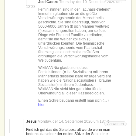
Joel Castro
Thursday, der 10. December 2020 um
12:28
Feministinnen sind in der Tat „hass-triefend“.
Immerhin glauben sie an die größte
Verschwörungs­theorie der Menschheits­
geschichte. Sie sind überzeugt, dass vor
5000-6000 Jahren (!) sich Männer weltweit
(!) zusammen­gerotten haben, um so fiese
Dinge wie Ehe und Familie zu erfinden,
damit sie die Weiber kollektiv (!)
unterdrücken könnten. Die feministische
Verschwörungs­theorie vom Patriarchat
übersteigt also nochmals um Größen­
ordnungen die Verschwörungs­theorie vom
Weltjudentum.
WikiMANNia glaubt nun, dass
Feministinnen (= lila Sozialisten) mit ihrem
Männerhass dieselbe klare Ansage verdient
haben wie die National­sozialisten (= braune
Sozialisten) mit ihrem Judenhass.
WikiMANNia steht hier ganz klar für die
Überwindung all dieser Hass­ideologien.
Einen Schreibzugang erstellt man sich (→)
hier
.
Jesus
Monday, der 14. September 2020 um 18:13
Antworten
Find ich gut das die Seite bestraft wurde wenn man
bedenkt das einer der ersten Sätze der Seite eine