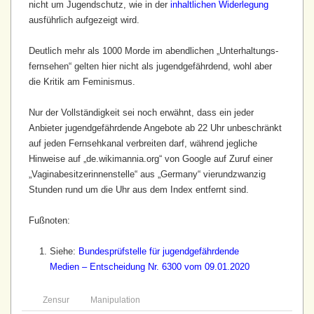
nicht um Jugendschutz, wie in der
inhaltlichen Widerlegung
ausführlich aufgezeigt wird.
Deutlich mehr als 1000 Morde im abendlichen „Unterhaltungs­
fernsehen“ gelten hier nicht als jugend­gefährdend, wohl aber
die Kritik am Feminismus.
Nur der Vollständigkeit sei noch erwähnt, dass ein jeder
Anbieter jugend­gefährdende Angebote ab 22 Uhr unbeschränkt
auf jeden Fernsehkanal verbreiten darf, während jegliche
Hinweise auf „de.wikimannia.org“ von Google auf Zuruf einer
„Vagina­besitzerinnen­stelle“ aus „Germany“ vier­und­zwanzig
Stunden rund um die Uhr aus dem Index entfernt sind.
Fußnoten:
Siehe:
Bundesprüfstelle für jugendgefährdende
Medien – Entscheidung Nr. 6300 vom 09.01.2020
Zensur
Manipulation