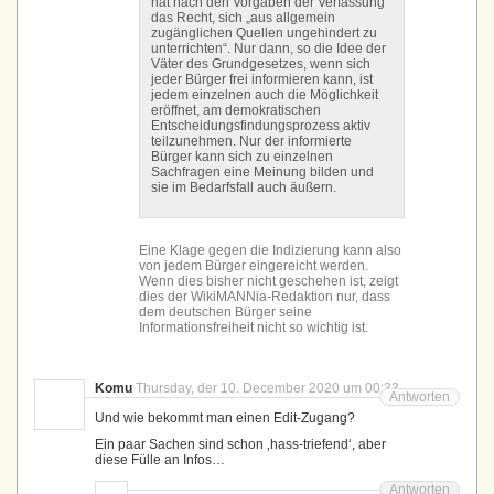
hat nach den Vorgaben der Verfassung
das Recht, sich „aus allgemein
zugänglichen Quellen ungehindert zu
unterrichten“. Nur dann, so die Idee der
Väter des Grundgesetzes, wenn sich
jeder Bürger frei informieren kann, ist
jedem einzelnen auch die Möglichkeit
eröffnet, am demokratischen
Entscheidungs­findungs­prozess aktiv
teilzunehmen. Nur der informierte
Bürger kann sich zu einzelnen
Sachfragen eine Meinung bilden und
sie im Bedarfsfall auch äußern.
Eine Klage gegen die Indizierung kann also
von jedem Bürger eingereicht werden.
Wenn dies bisher nicht geschehen ist, zeigt
dies der WikiMANNia-Redaktion nur, dass
dem deutschen Bürger seine
Informationsfreiheit nicht so wichtig ist.
Komu
Thursday, der 10. December 2020 um 00:33
Antworten
Und wie bekommt man einen Edit-Zugang?
Ein paar Sachen sind schon ‚hass-triefend‘, aber
diese Fülle an Infos…
Antworten