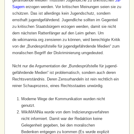
gefährdende Medien“ müssten Jugendliche zu unkritischen
Ja-
Sagern
erzogen werden. Vor kritischen Meinungen seien sie zu
schützen. Das ist allerdings kein Jugendschutz, sondern
ernsthaft jugend­gefährdend. Jugendliche sollten im Gegenteil
zu kritischen Staats­bürgern erzogen werden, damit sie nicht
dem nächsten Rattenfänger auf den Leim gehen. Um
de.wikimannia.org zensieren zu können, wird berechtigte Kritik
von der „Bundes­prüfstelle für jugend­gefährdende Medien“ zum
moralischen Begriff der Diskriminierung umgedeuted.
Nicht nur die Argumentation der „Bundes­prüfstelle für jugend­
gefährdende Medien“ ist problematisch, sondern auch deren
Rechts­verständnis. Deren Zensur­handeln ist rein rechtlich ein
reiner Schauprozess, eines Rechtsstaates unwürdig.
Moderne Wege der Kommunikation wurden nicht
genutzt.
WikiMANNia wurde von dem Indizierungs­verfahren
nicht informiert. Damit war der Redaktion keine
Gelegenheit gegeben, bei den moralischen
Bedenken entgegen zu kommen (Es wurde explizit